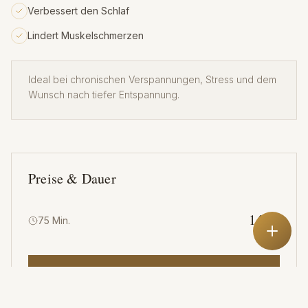
Verbessert den Schlaf
Lindert Muskelschmerzen
Ideal bei chronischen Verspannungen, Stress und dem
Wunsch nach tiefer Entspannung.
Preise & Dauer
145 €
75 Min.
Wir nutzen Cookies für Analyse & Werbung.
Datenschutz
ABLEHNEN
AKZEPTIEREN
JETZT BUCHEN
Alle Preise inkl. MwSt.