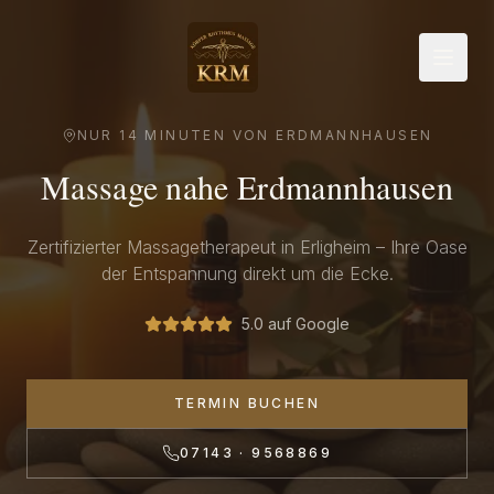
NUR
14 MINUTEN
VON
ERDMANNHAUSEN
Massage nahe
Erdmannhausen
Zertifizierter Massagetherapeut in Erligheim – Ihre Oase
der Entspannung direkt um die Ecke.
5.0 auf Google
TERMIN BUCHEN
07143 · 9568869