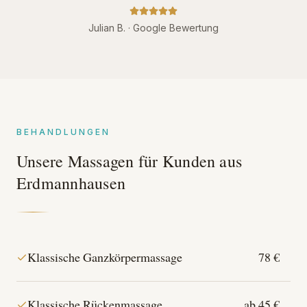
Julian B. · Google Bewertung
BEHANDLUNGEN
Unsere Massagen für Kunden aus
Erdmannhausen
Klassische Ganzkörpermassage
78 €
Klassische Rückenmassage
ab 45 €