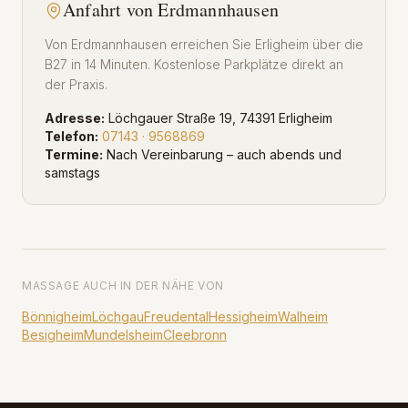
Anfahrt von
Erdmannhausen
Von Erdmannhausen erreichen Sie Erligheim über die
B27 in 14 Minuten. Kostenlose Parkplätze direkt an
der Praxis.
Adresse:
Löchgauer Straße 19, 74391 Erligheim
Telefon:
07143 · 9568869
Termine:
Nach Vereinbarung – auch abends und
samstags
MASSAGE AUCH IN DER NÄHE VON
Bönnigheim
Löchgau
Freudental
Hessigheim
Walheim
Besigheim
Mundelsheim
Cleebronn