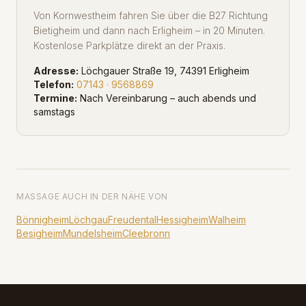
Von Kornwestheim fahren Sie über die B27 Richtung
Bietigheim und dann nach Erligheim – in 20 Minuten.
Kostenlose Parkplätze direkt an der Praxis.
Adresse:
Löchgauer Straße 19, 74391 Erligheim
Telefon:
07143 · 9568869
Termine:
Nach Vereinbarung – auch abends und
samstags
MASSAGE AUCH IN DER NÄHE VON
Bönnigheim
Löchgau
Freudental
Hessigheim
Walheim
Besigheim
Mundelsheim
Cleebronn