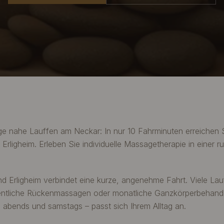
ge nahe Lauffen am Neckar: In nur 10 Fahrminuten erreichen
rligheim. Erleben Sie individuelle Massagetherapie in einer ru
d Erligheim verbindet eine kurze, angenehme Fahrt. Viele La
ntliche Rückenmassagen oder monatliche Ganzkörperbehandlu
abends und samstags – passt sich Ihrem Alltag an.