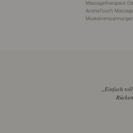
Massagetherapeut Dav
AromaTouch Massage m
Muskelverspannungen.
„Einfach toll
Rücken