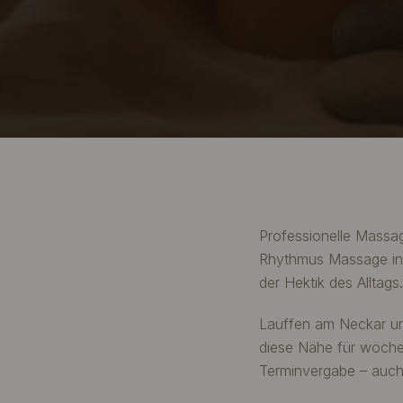
Professionelle Massa
Rhythmus Massage in E
der Hektik des Alltags.
Lauffen am Neckar un
diese Nähe für wöche
Terminvergabe – auch 