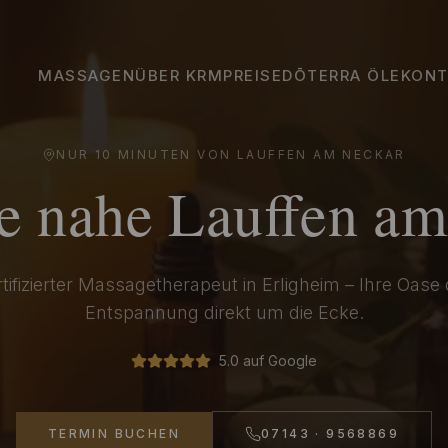
MASSAGEN
ÜBER KRM
PREISE
DŌTERRA ÖLE
KONT
NUR
10 MINUTEN
VON
LAUFFEN AM NECKAR
e nahe
Lauffen am
tifizierter Massagetherapeut in Erligheim – Ihre Oase
Entspannung direkt um die Ecke.
5.0 auf Google
TERMIN BUCHEN
07143 · 9568869