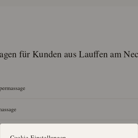
agen für Kunden aus
Lauffen am Nec
rpermassage
massage