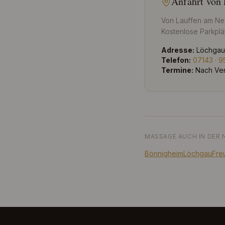
Anfahrt von
Von Lauffen am Neck
Kostenlose Parkpl
Adresse:
Löchgaue
Telefon:
07143 · 
Termine:
Nach Ver
MASSAGE AUCH IN DER 
Bönnigheim
Löchgau
Fre