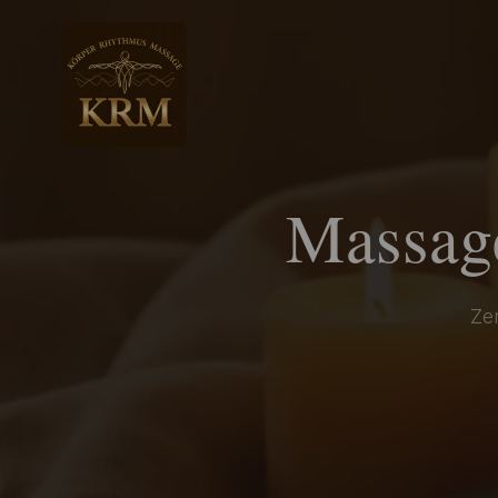
Massag
Zer