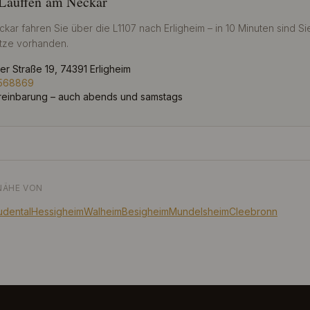
Lauffen am Neckar
ar fahren Sie über die L1107 nach Erligheim – in 10 Minuten sind Sie
ätze vorhanden.
r Straße 19, 74391 Erligheim
9568869
einbarung – auch abends und samstags
NÄHE VON
udental
Hessigheim
Walheim
Besigheim
Mundelsheim
Cleebronn