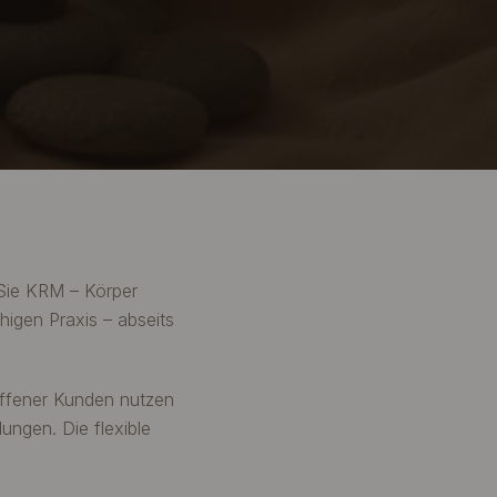
 Sie KRM – Körper
higen Praxis – abseits
uffener Kunden nutzen
ngen. Die flexible