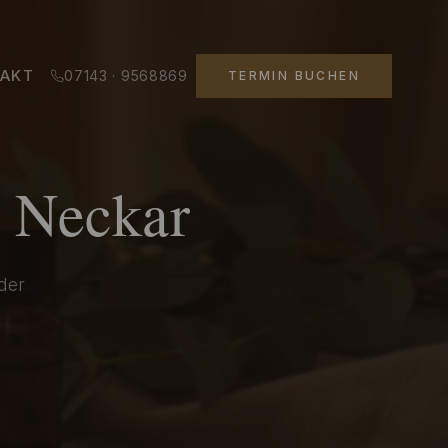
AKT
07143 · 9568869
TERMIN BUCHEN
 Neckar
 der